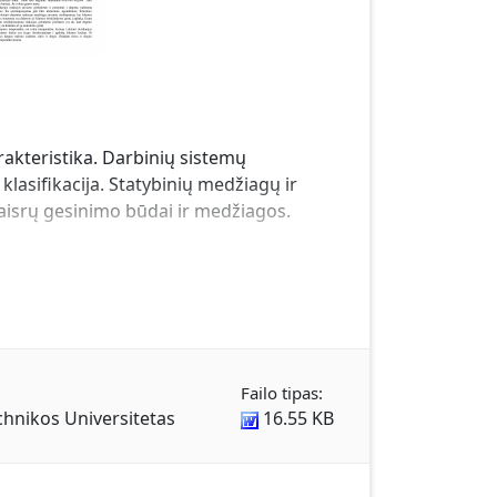
akteristika. Darbinių sistemų
lasifikacija. Statybinių medžiagų ir
aisrų gesinimo būdai ir medžiagos.
Failo tipas:
chnikos Universitetas
16.55 KB