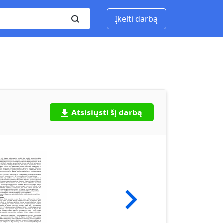
Įkelti darbą
Atsisiųsti šį darbą