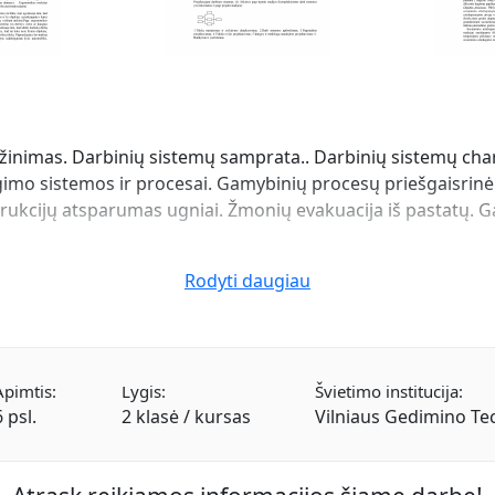
inimas. Darbinių sistemų samprata.. Darbinių sistemų char
imo sistemos ir procesai. Gamybinių procesų priešgaisrinė k
rukcijų atsparumas ugniai. Žmonių evakuacija iš pastatų. G
Rodyti daugiau
Apimtis:
Lygis:
Švietimo institucija:
6 psl.
2 klasė / kursas
Vilniaus Gedimino Te