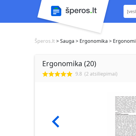
Šperos.lt
> Sauga
> Ergonomika
> Ergonomik
Ergonomika (20)
9.8
(
2
atsiliepimai)