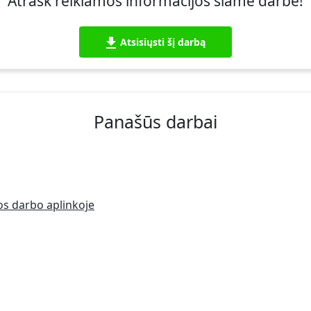
Atrask reikiamos informacijos šiame darbe!
Atsisiųsti šį darbą
Panašūs darbai
s darbo aplinkoje