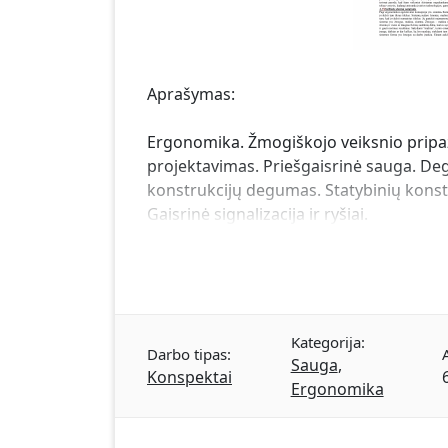
Aprašymas:
Ergonomika. Žmogiškojo veiksnio pripaž
projektavimas. Priešgaisrinė sauga. Deg
konstrukcijų degumas. Statybinių konst
Gaisrinė signalizacija ir ryšiai.
Kategorija:
Darbo tipas:
Sauga
,
Konspektai
Ergonomika