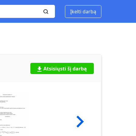
Įkelti darbą
Atsisiųsti šį darbą