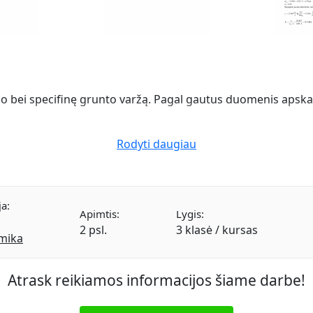
mo bei specifinę grunto varžą. Pagal gautus duomenis apska
Rodyti daugiau
ja:
Apimtis:
Lygis:
2 psl.
3 klasė / kursas
mika
Atrask reikiamos informacijos šiame darbe!