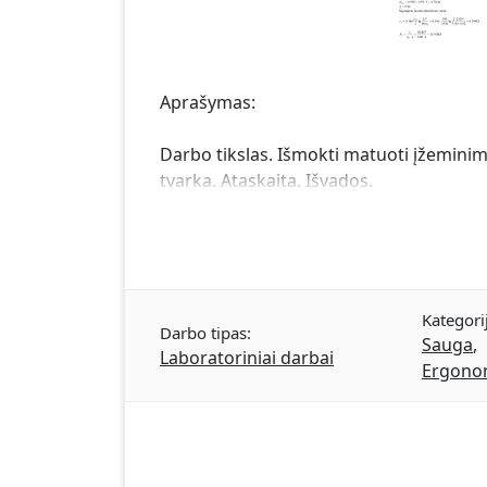
Aprašymas:
Darbo tikslas. Išmokti matuoti įžemini
tvarka. Ataskaita. Išvados.
Kategori
Darbo tipas:
Sauga
,
Laboratoriniai darbai
Ergono