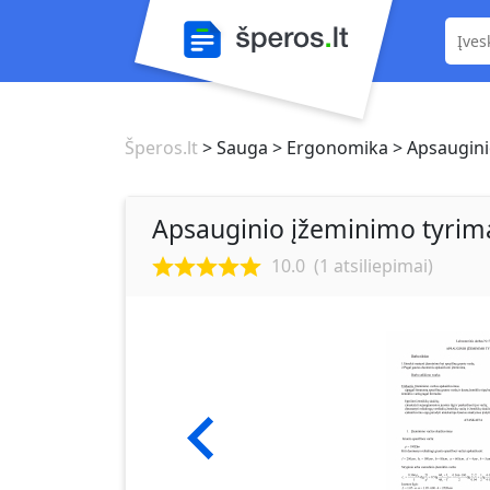
Šperos.lt
> Sauga
> Ergonomika
> Apsaugini
Apsauginio įžeminimo tyrima
10.0
(
1
atsiliepimai)