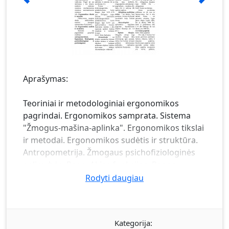
Aprašymas:
Teoriniai ir metodologiniai ergonomikos
pagrindai. Ergonomikos samprata. Sistema
"Žmogus-mašina-aplinka". Ergonomikos tikslai
ir metodai. Ergonomikos sudėtis ir struktūra.
Antropometrija. Žmogaus psichofiziologinės
galimybės. Rega. Akies funkcijos. Regos
charakteristikos. Klausa. Garso kilmė. Garso
Rodyti daugiau
suvokimas. Kūno pojūčiai. Uodimo pojūčiai.
Kalba. Psichofiziologinių savybių kitimas.
Standartizacijos įtaka psichofiziologinėms
Kategorija:
žmonių savybėms. Žmogaus psichinės savybės.