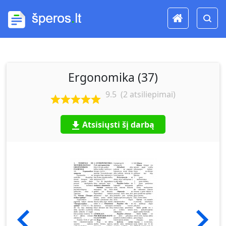
Ergonomika (37)
9.5
(
2
atsiliepimai)
Atsisiųsti šį darbą