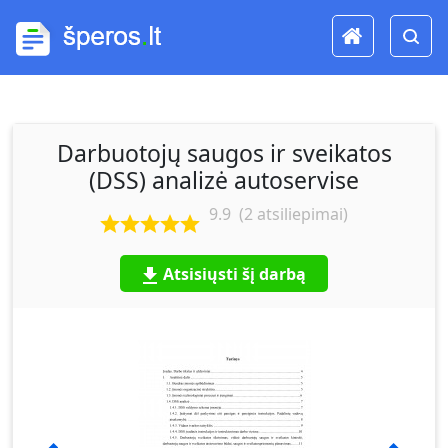
Darbuotojų saugos ir sveikatos
(DSS) analizė autoservise
9.9
(
2
atsiliepimai)
Atsisiųsti šį darbą