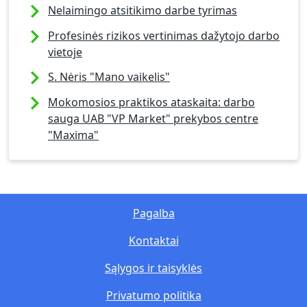
Nelaimingo atsitikimo darbe tyrimas
Profesinės rizikos vertinimas dažytojo darbo
vietoje
S. Nėris "Mano vaikelis"
Mokomosios praktikos ataskaita: darbo
sauga UAB "VP Market" prekybos centre
"Maxima"
Pagalba
Kontaktai
Sąlygos ir taisyklės
Privatumo politika