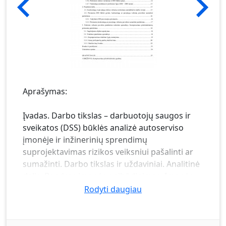
Aprašymas:
Įvadas. Darbo tikslas – darbuotojų saugos ir
sveikatos (DSS) būklės analizė autoserviso
įmonėje ir inžinerinių sprendimų
suprojektavimas rizikos veiksniui pašalinti ar
sumažinti. Darbo tikslas ir uždaviniai. Analitinė
dalis. Bendras įmonės apibūdinimas. Įmonės
organizacinė struktūra. Įmonės technologiniai
Rodyti daugiau
procesai ir įrenginiai. Darbuotojų saugos ir
sveikatos (DSS) analizė. DSS valdymo schema
įmonėje. Įsakymai dėl paskyrimo eiti pareigas